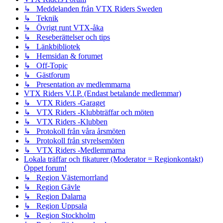
↳ Meddelanden från VTX Riders Sweden
↳ Teknik
↳ Övrigt runt VTX-åka
↳ Reseberättelser och tips
↳ Länkbibliotek
↳ Hemsidan & forumet
↳ Off-Topic
↳ Gästforum
↳ Presentation av medlemmarna
VTX Riders V.I.P. (Endast betalande medlemmar)
↳ VTX Riders -Garaget
↳ VTX Riders -Klubbträffar och möten
↳ VTX Riders -Klubben
↳ Protokoll från våra årsmöten
↳ Protokoll från styrelsemöten
↳ VTX Riders -Medlemmarna
Lokala träffar och fikaturer (Moderator = Regionkontakt)
Öppet forum!
↳ Region Västernorrland
↳ Region Gävle
↳ Region Dalarna
↳ Region Uppsala
↳ Region Stockholm