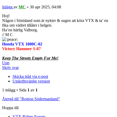
Inlägg
av
MC
»
30 apr 2025, 04:08
Hoj!
Någon i Sörmland som är nykter & sugen att köra VTX & ta’ en
fika om vädret tillåter i helgen.
Ha’en härlig Valborg.
// M C
Honda VTX 1800C-02
Victory Hammer S-07
Keep The Streets Empty For Me!
Upp
Skriv svar
Skicka tråd via e-post
Utskriftsvänlig version
1 inlägg • Sida
1
av
1
Återgå till "Region Södermanland"
Hoppa till
VTX Riders Forum