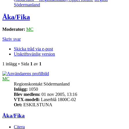
Södermanland
Åka/Fika
Moderator:
MC
Skriv svar
Skicka tråd via e-post
Utskriftsvänlig version
1 inlägg • Sida
1
av
1
MC
Regionskontakt Södermanland
Inlägg:
1050
Blev medlem:
01 nov 2005, 13:16
VTX-modell:
Laserblå 1800C-02
Ort:
ESKILSTUNA
Åka/Fika
Citera