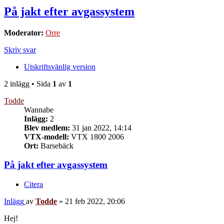
På jakt efter avgassystem
Moderator:
Orre
Skriv svar
Utskriftsvänlig version
2 inlägg • Sida
1
av
1
Todde
Wannabe
Inlägg:
2
Blev medlem:
31 jan 2022, 14:14
VTX-modell:
VTX 1800 2006
Ort:
Barsebäck
På jakt efter avgassystem
Citera
Inlägg
av
Todde
»
21 feb 2022, 20:06
Hej!