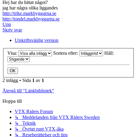
Hej har du hittat något?
jag har några olika liggandes
http://trike.markbyggarna.se
http://tondel.markbyggarna.se
Upp
Skriv svar
Utskriftsvänlig version
Visa:
Sortera efter:
Håll:
2 inlägg • Sida
1
av
1
Återgå till "Länkbibliotek"
Hoppa till
VTX Riders Forum
↳ Meddelanden från VTX Riders Sweden
↳ Teknik
↳ Övrigt runt VTX-åka
↳ Reseberättelser och tips