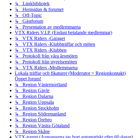
↳ Länkbibliotek
↳ Hemsidan & forumet
↳ Off-Topic
↳ Gästforum
↳ Presentation av medlemmarna
VTX Riders V.I.P. (Endast betalande medlemmar)
↳ VTX Riders -Garaget
↳ VTX Riders -Klubbträffar och möten
↳ VTX Riders -Klubben
↳ Protokoll från våra årsmöten
↳ Protokoll från styrelsemöten
↳ VTX Riders -Medlemmarna
Lokala träffar och fikaturer (Moderator = Regionkontakt)
Öppet forum!
↳ Region Västernorrland
↳ Region Gävle
↳ Region Dalarna
↳ Region Uppsala
↳ Region Stockholm
↳ Region Södermanland
↳ Region Örebro
↳ Region Västra Götaland
↳ Region Skåne
VTX-torget (Annonserna tas bort automatiskt efter 60 dagar)