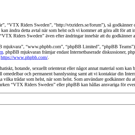
 “VTX Riders Sweden”, “http://vtxriders.se/forum”), så godkänner du a
an ändra detta avtal när som helst och vi kommer att göra allt för att 
VTX Riders Sweden” även efter ändringar innebär att du godkänner att d
pBB mjukvara”, “www.phpbb.com”, “phpBB Limited”, “phpBB Teams”) s
om
. phpBB mjukvaran främjar endast Internetbaserade diskussioner, phpBB
k
https://www.phpbb.com/
.
 hatiskt, hotande, sexuellt orienterat eller något annat material som kan
 till omedelbar och permanent bannlysning samt att vi kontaktar din Inter
nga vilka trådar som helst, när som helst. Som användare godkänner du at
 varken “VTX Riders Sweden” eller phpBB kan hållas ansvariga för eventu