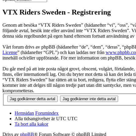
VTX Riders Sweden - Registrering
Genom att besöka “VTX Riders Sweden” (hädanefter “vi”, “oss”, “vår”,
följande avtal, besök inte eller använd inte “VTX Riders Sweden”. Vi k
denna sida regelbundet på egen hand eftersom fortsatt användning av “
Vårt forum drivs av phpBB (hädanefter “de”, “dem”, “deras”, “ph
License
” (hädanefter “GPL”) och kan laddas ner från
www.phpbb.c
innehåll och/eller uppförande. För mer information om phpBB, besö
Du går med på att inte posta något grovt, obscent, vulgärt, förtalande,
finns, eller internationell lag. Om du bryter mot detta så kan det leda
“VTX Riders Sweden” har rätten att ta bort, redigera, flytta eller stä
kommer inte att delges till någon tredje part utan ditt samtycke, men
komprometteras.
Hemsidan
Forumindex
Alla tidsangivelser är UTC UTC
Ta bort alla kakor
Drivs av
phpBB
® Forum Software © phpBB Limited